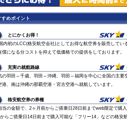
すすめポイント
とにかくお得！
本国内初のLCC(格安航空会社)としてお得な航空券を販売して
有償になる分コストを抑えて低価格での提供をしております。
充実の就航路線
気の羽田⇔千歳、羽田⇔沖縄、羽田⇔福岡を中心に全国の主要
空港、南は沖縄の那覇空港・宮古空港へ就航しています。
格安航空券の券種
当の金額で、2ヶ月前からご搭乗日28日前までweb限定で購入
前からご搭乗日14日前まで購入可能な「フリー14」などの格安