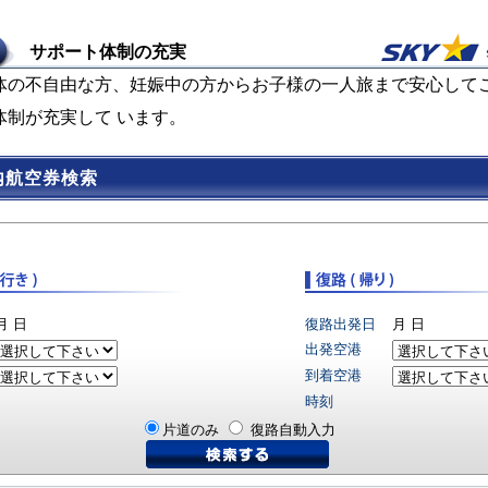
サポート体制の充実
体の不自由な方、妊娠中の方からお子様の一人旅まで安心して
体制が充実して います。
内航空券検索
月
日
復路出発日
月
日
出発空港
到着空港
時刻
片道のみ
復路自動入力