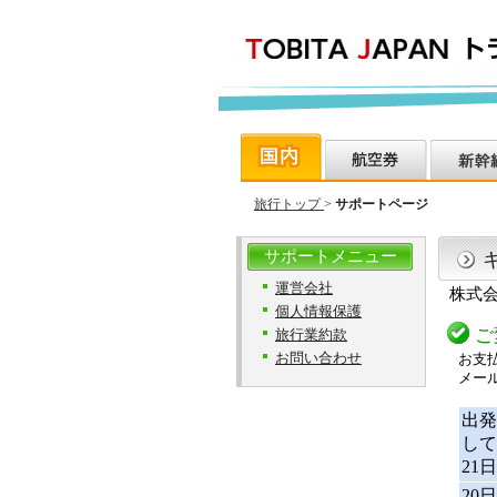
旅行トップ
>
サポートページ
サポートメニュー
運営会社
株式
個人情報保護
ご
旅行業約款
お問い合わせ
お支払
メー
出発
して
21
20