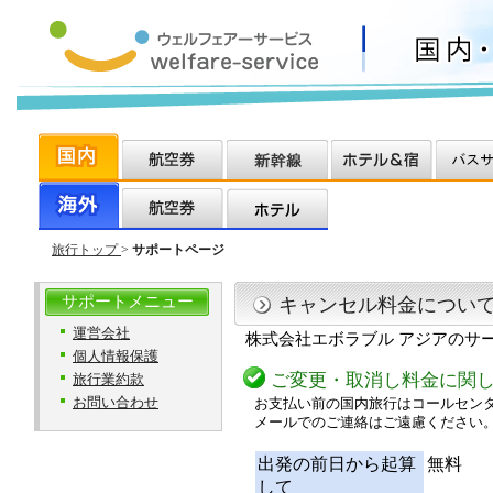
旅行トップ
>
サポートページ
サポートメニュー
キャンセル料金につい
運営会社
株式会社エボラブル アジアのサ
個人情報保護
ご変更・取消し料金に関
旅行業約款
お問い合わせ
お支払い前の国内旅行はコールセンター（
メールでのご連絡はご遠慮ください
出発の前日から起算
無料
して