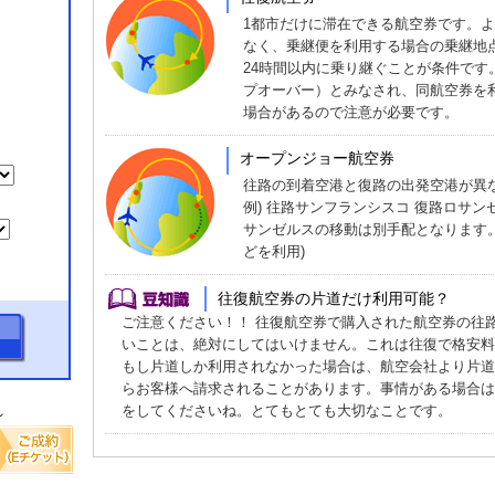
1都市だけに滞在できる航空券です。
なく、乗継便を利用する場合の乗継地点はT
24時間以内に乗り継ぐことが条件です
プオーバー）とみなされ、同航空券を
場合があるので注意が必要です。
オープンジョー航空券
往路の到着空港と復路の出発空港が異
例) 往路サンフランシスコ 復路ロサ
サンゼルスの移動は別手配となります
どを利用)
往復航空券の片道だけ利用可能？
ご注意ください！！ 往復航空券で購入された航空券の往
いことは、絶対にしてはいけません。これは往復で格安料
もし片道しか利用されなかった場合は、航空会社より片道
らお客様へ請求されることがあります。事情がある場合は
れ
をしてくださいね。とてもとても大切なことです。