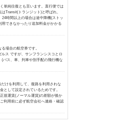
よく単純往復とも言います。直行便では
ransit(トランジット)と呼ばれ、
。24時間以上の場合は途中降機(ストッ
利用できなかったり追加料金がかかる
なる場合の航空券です。
ンゼルス ですが、サンフランシスコとロ
。(バス、車、列車や別手配の飛行機な
路だけを利用して、復路を利用されな
金として設定されているためです。
正規運賃(ノーマル運賃)の差額が後か
ご利用前に必ず航空会社へ連絡・確認