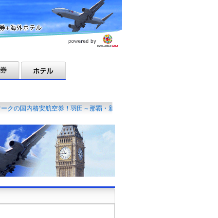
の国内格安航空券！羽田～那覇・新千歳etc･･･
約がとってもお得！45日前･特割ＡＢＣ！