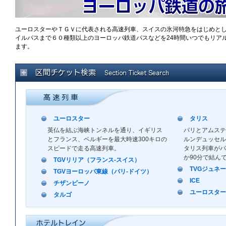
ユーロスターやＴＧＶに代表される高速列車、スイスの氷河特急をはじめと
イルパスまで６０種類以上のヨーロッパ鉄道パスなどを24時間いつでもリアル
ます。
ユーロスター
タリス
英仏を結ぶ海峡トンネルを通り、イギリス
パリとアムステ
とフランス、ベルギーを最大時速300キロの
ルンデュッセル
スピードで走る高速列車。
タリス列車がパ
か90分で結ん
TGVリリア（フランス-スイス）
TVGジュネ
TGVヨーロッパ東線（パリ-ドイツ）
ICE
チザンピーノ
ユーロスター
タルゴ