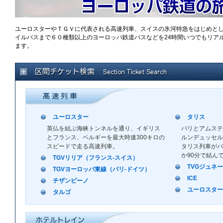
ユーロスターやＴＧＶに代表される高速列車、スイスの氷河特急をはじめと
イルパスまで６０種類以上のヨーロッパ鉄道パスなどを24時間いつでもリアル
ます。
ユーロスター
タリス
英仏を結ぶ海峡トンネルを通り、イギリス
パリとアムステ
とフランス、ベルギーを最大時速300キロの
ルンデュッセル
スピードで走る高速列車。
タリス列車がパ
か90分で結ん
TGVリリア（フランス-スイス）
TVGジュネ
TGVヨーロッパ東線（パリ-ドイツ）
ICE
チザンピーノ
ユーロスター
タルゴ