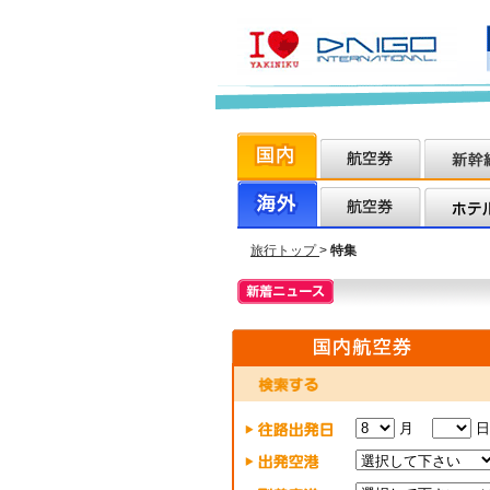
旅行トップ
>
特集
月
日