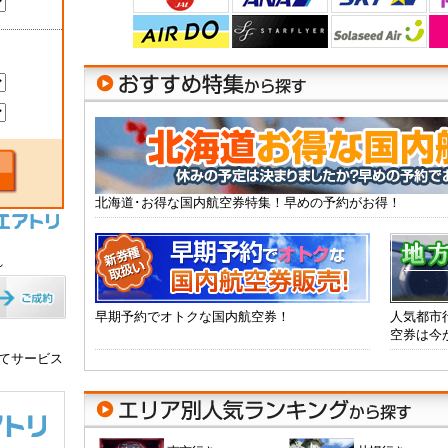
北海道･お得な国内航空券特集！早めの予約がお得！
れ
早期予約でオトクな国内航空券！
人気都市
空券は今
てサービス