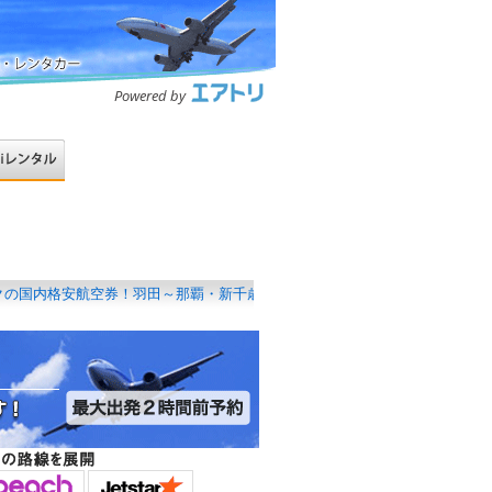
内格安航空券！羽田～那覇・新千歳etc･･･
とってもお得！45日前･特割ＡＢＣ！